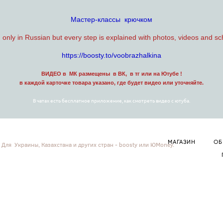
Мастер-классы крючком
n only in Russian but every step is explained with photos, videos and s
https://boosty.to/voobrazhalkina
ВИДЕО в МК размещены в ВК, в тг или на Ютубе !
в каждой карточке товара указано, где будет видео или уточняйте.
В чатах есть бесплатное приложение, как смотреть видео с ютуба.
МАГАЗИН
ОБ
. Для Украины, Казахстана и других стран - boosty или ЮMoney.