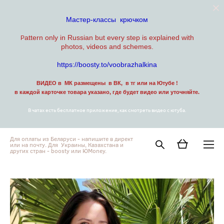
Мастер-классы крючком
attern only in Russian but every step is explained with
P
photos, videos and schemes.
https://boosty.to/voobrazhalkina
ВИДЕО в МК размещены в ВК, в тг или на Ютубе !
в каждой карточке товара указано, где будет видео или уточняйте.
В чатах есть бесплатное приложение, как смотреть видео с ютуба.
Для оплаты из Беларуси - напишите в директ
или на почту. Для Украины, Казахстана и
других стран - boosty или ЮMoney.