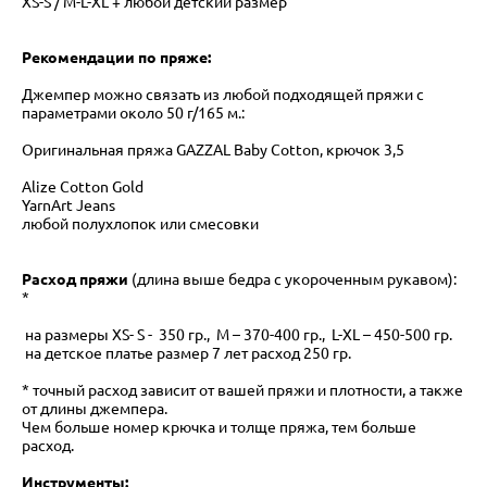
XS-S / M-L-XL + любой детский размер
Рекомендации по пряже:
Джемпер можно связать из любой подходящей пряжи с
параметрами около 50 г/165 м.:
Оригинальная пряжа GAZZAL Baby Cotton, крючок 3,5
Alize Cotton Gold
YarnArt Jeans
любой полухлопок или смесовки
Расход пряжи
(длина выше бедра с укороченным рукавом):
*
на размеры XS- S - 350 гр., M – 370-400 гр., L-XL – 450-500 гр.
на детское платье размер 7 лет расход 250 гр.
* точный расход зависит от вашей пряжи и плотности, а также
от длины джемпера.
Чем больше номер крючка и толще пряжа, тем больше
расход.
Инструменты: