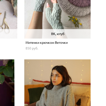
ВК, ютуб
Митенки крючком Веточки
850 pуб.