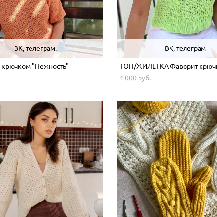
ВК, телеграм.
ВК, телеграм
 крючком "Нежность"
ТОП/ЖИЛЕТКА Фаворит крюч
1 000 pуб.