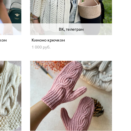
ВК, телеграм
ком
Кимоно крючком
1 000 pуб.