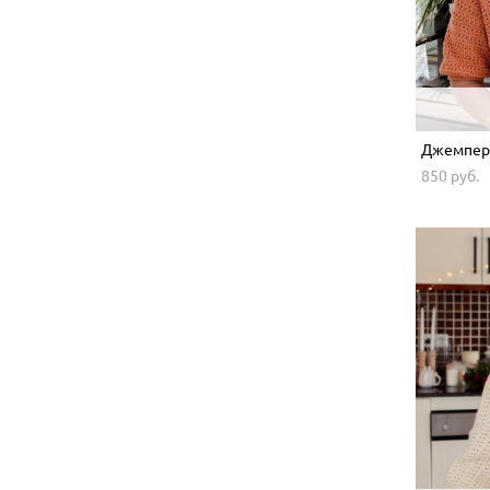
Джемпер
850 pуб.