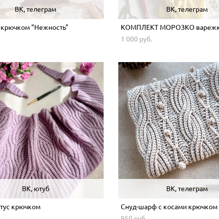
ВК, телеграм
ВК, телеграм
 крючком "Нежность"
КОМПЛЕКТ МОРОЗКО варежк
1 000 pуб.
ВК, ютуб
ВК, телеграм
тус крючком
Снуд-шарф с косами крючком
.
950 pуб.