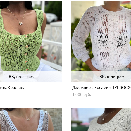
ВК, телеграм
ВК, телеграм
ком Кристалл
Джемпер с косами «ПРЕВОС
.
1 000 pуб.