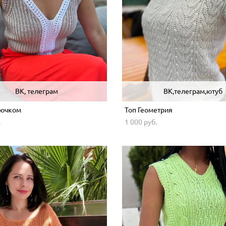
ВК, телеграм
ВК,телеграм,ютуб
рючком
Топ Геометрия
.
1 000 pуб.