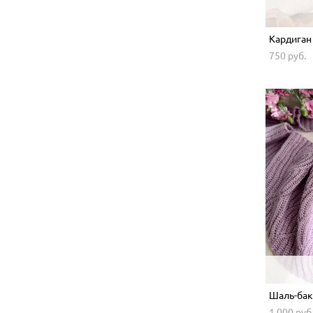
Кардиган
750 pуб.
Шаль-бак
1 000 pуб