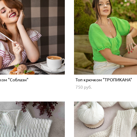
ком "Соблазн"
Топ крючком "ТРОПИКАНА"
750 pуб.