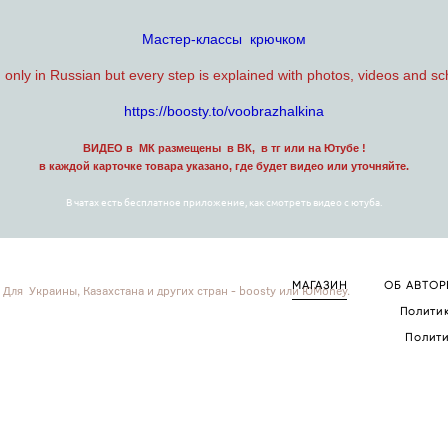
Мастер-классы крючком
n only in Russian but every step is explained with photos, videos and s
https://boosty.to/voobrazhalkina
ВИДЕО в МК размещены в ВК, в тг или на Ютубе !
в каждой карточке товара указано, где будет видео или уточняйте.
В чатах есть бесплатное приложение, как смотреть видео с ютуба.
МАГАЗИН
ОБ АВТОР
. Для Украины, Казахстана и других стран - boosty или ЮMoney.
Полити
Полити