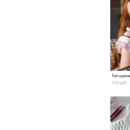
Топ крюч
750 pуб.